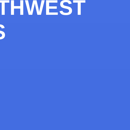
RTHWEST
S
И
|